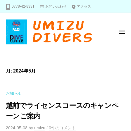
福
コ
0778-42-8331
お問い合わせ
アクセス
井
ン
県
テ
鯖
ン
江
メ
市
ツ
ニ
の
へ
ュ
ー
ダ
福
海
ス
イ
井
好
キ
ビ
き
県
ッ
ン
月:
2024年5月
あ
鯖
プ
グ
つ
江
シ
ま
市
ョ
お知らせ
れ
ッ
の
！
越前でライセンスコースのキャンペ
プ
ダ
ーンご案内
イ
ビ
2024-05-08
by
umizu
/
0件のコメント