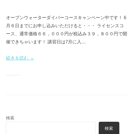
ン
グ
シ
オープンウォーターダイバーコースキャンペーン中です！ 6
月６日までにお申し込みいただけると・・・ ライセンスコ
ョ
ース、通常価格６６，０００円が税込み３９，８００円で開
ッ
催できちゃいます！ 講習日は7月に入…
プ
続きを読む →
検索
検索